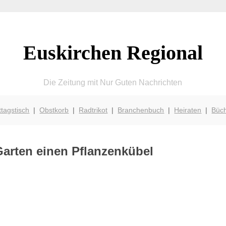
Euskirchen Regional
Die Zeitung mit Nur Guten Nachrichten
ttagstisch
|
Obstkorb
|
Radtrikot
|
Branchenbuch
|
Heiraten
|
Büc
arten einen Pflanzenkübel